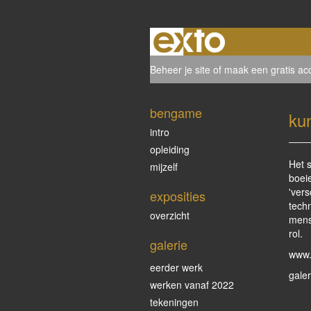
Beheer je site
of
maak een gratis ac
bengame
ku
intro
opleiding
Het s
mijzelf
boei
'vers
exposities
techn
overzicht
mensf
rol.
galerie
www.
eerder werk
gale
werken vanaf 2022
tekeningen