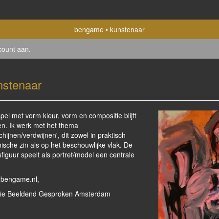
bengame
kunstenaar
count aan
.
nstenaar
pel met vorm kleur, vorm en compositie blijft
en. Ik werk met het thema
chijnen/verdwijnen', dit zowel in praktisch
ische zin als op het beschouwlijke vlak. De
iguur speelt als portret/model een centrale
bengame.nl,
rie Beeldend Gesproken Amsterdam