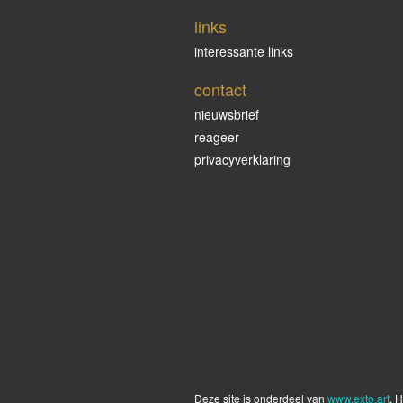
Craesie
links
interessante links
contact
nieuwsbrief
reageer
privacyverklaring
Man op stoel
Deze site is onderdeel van
www.exto.art
. 