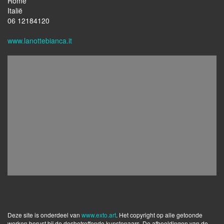
Rome
Italië
06 12184120
www.lanottebianca.it
Deze site is onderdeel van
www.exto.art
. Het copyright op alle getoonde
werken berust bij de desbetreffende kunstenaars. De afbeeldingen van de