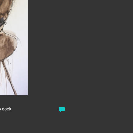
g
p doek