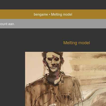
bengame
Melting model
count aan
.
Melting model