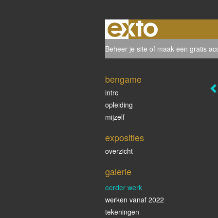
Beheer je site
of
maak een gratis ac
bengame
intro
opleiding
mijzelf
exposities
overzicht
galerie
eerder werk
werken vanaf 2022
tekeningen