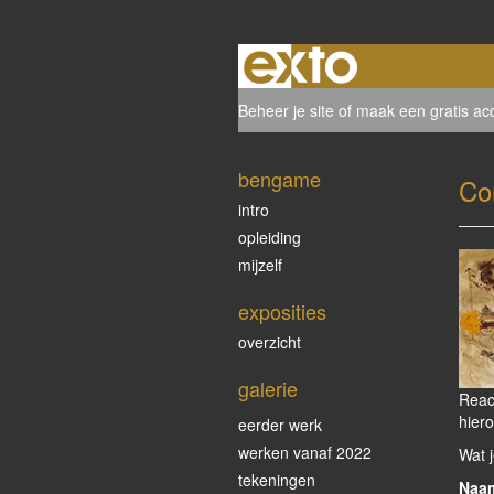
Beheer je site
of
maak een gratis ac
bengame
Co
intro
opleiding
mijzelf
exposities
overzicht
galerie
Reac
hiero
eerder werk
werken vanaf 2022
Wat j
tekeningen
Naa