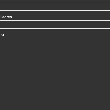
iladres
cht